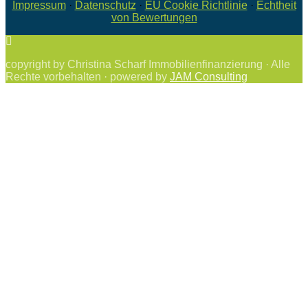
Impressum
·
Datenschutz
·
EU Cookie Richtlinie
·
Echtheit
von Bewertungen
copyright by Christina Scharf Immobilienfinanzierung · Alle
Rechte vorbehalten · powered by
JAM Consulting